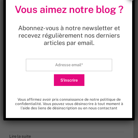
Vous aimez notre blog ?
Abonnez-vous à notre newsletter et
recevez régulièrement nos derniers
articles par email.
RGPD – Google analytics : activez
l’anonymisation des adresses IP
Si vous utilisez Google Analytics sur votre site
Vous affirmez avoir pris connaissance de
notre politique de
internet, pour être conforme au RGPD, vous devez
confidentialité
. Vous pouvez vous désinscrire à tout moment à
l’aide des liens de désinscription ou en nous
contactant
paramétrer manuellement l’anonymisation des
adresses IP, obligatoire. Voyons comment faire.
Lire la suite