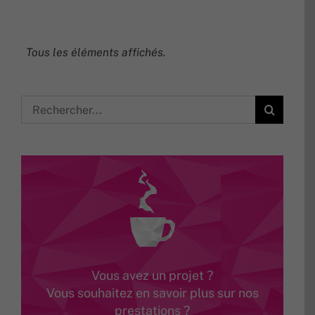
Rechercher:
Vous avez un projet ?
Vous souhaitez en savoir plus sur nos
prestations ?
Plutôt thé ou café ?