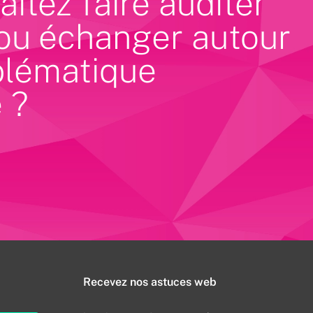
itez faire auditer
 ou échanger autour
blématique
 ?
Recevez nos astuces web