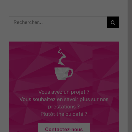
Rechercher:
Vous avez un projet ?
Vous souhaitez en savoir plus sur nos
prestations ?
Plutôt thé ou café ?
Contactez-nous