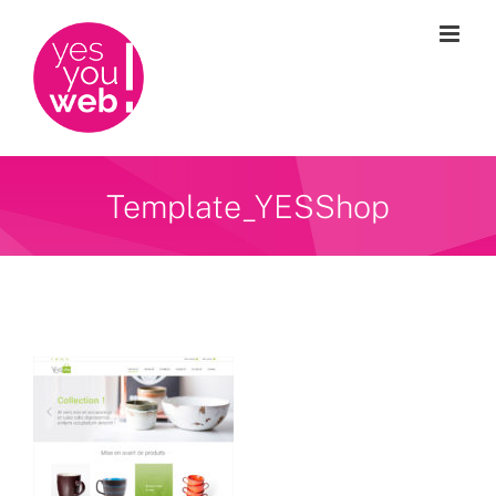
Passer
au
contenu
Template_YESShop