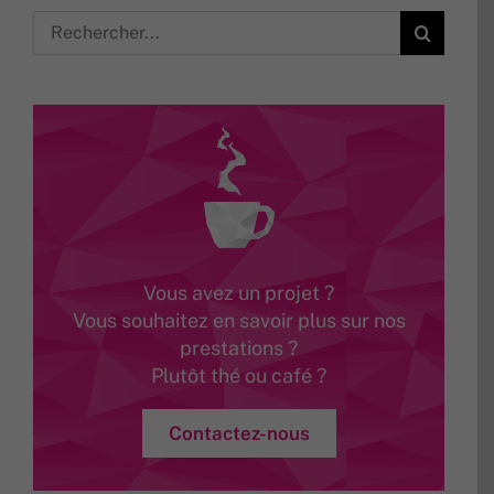
Rechercher:
Vous avez un projet ?
Vous souhaitez en savoir plus sur nos
prestations ?
Plutôt thé ou café ?
Contactez-nous