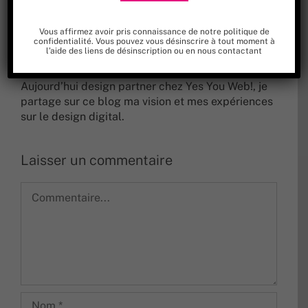
Designer graphique depuis plus de
Vous affirmez avoir pris connaissance de
notre politique de
20 ans, je suis spécialisé en identités
confidentialité
. Vous pouvez vous désinscrire à tout moment à
l’aide des liens de désinscription ou en nous
contactant
visuelles. Dès la fin des années 90, je
me passionne pour le web.
Aujourd’hui design partner chez Yes You Web!, je
partage sur ce blog ma vision et mes expériences
sur le design digital.
Laisser un commentaire
Commentaire