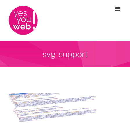
Passer
au
contenu
svg-support