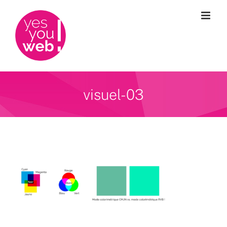
Passer
au
contenu
visuel-03