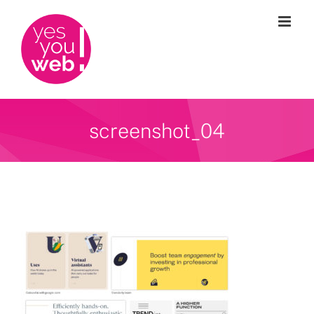
Passer
au
contenu
screenshot_04