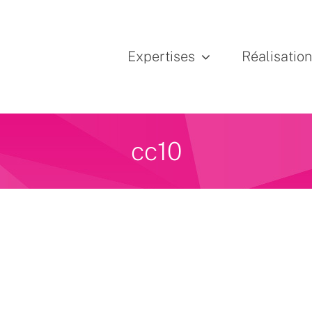
Expertises
Réalisatio
cc10