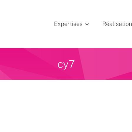
Expertises
Réalisatio
cy7