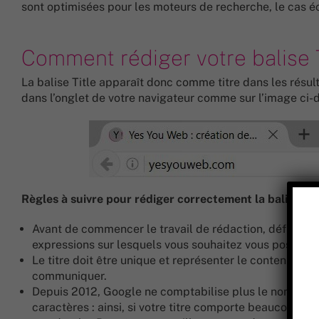
sont optimisées pour les moteurs de recherche, le cas éc
Comment rédiger votre balise T
La balise Title apparaît donc comme titre dans les rés
dans l’onglet de votre navigateur comme sur l’image ci-
Règles à suivre pour rédiger correctement la balise Tit
Avant de commencer le travail de rédaction, définissez
expressions sur lesquels vous souhaitez vous positionn
Le titre doit être unique et représenter le contenu de 
communiquer.
Depuis 2012, Google ne comptabilise plus le nombre de
caractères : ainsi, si votre titre comporte beaucoup de 