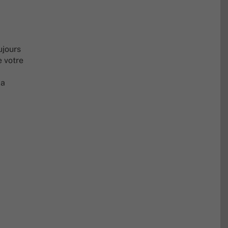
ujours
e votre
la