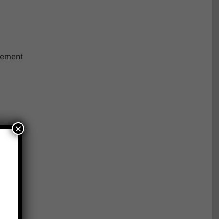
alement
×
lés /
 de
 de « t