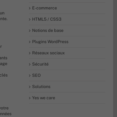
E-commerce
 un
nte.
HTML5 / CSS3
Notions de base
Plugins WordPress
r
Réseaux sociaux
ants
page
Sécurité
clés
SEO
Solutions
Yes we care
votre
onnées