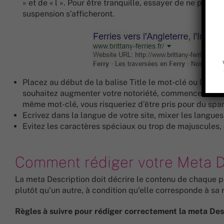
» et de « l ». Pour être tranquille, essayer de ne pas d
suspension s’afficheront.
Placez au début de la balise Title le mot-clé ou l’expr
souhaitez augmenter votre notoriété, commencez votre 
même mot-clé, vous risqueriez d’être pris pour du spa
Ecrivez dans la langue de votre site, mixer les langues 
Evitez les caractères spéciaux ou trop de majuscules, cel
Comment rédiger votre Meta D
La meta Description doit décrire le contenu de chaque pag
plutôt qu’un autre, à condition qu’elle corresponde à sa 
Règles à suivre pour rédiger correctement la meta Des