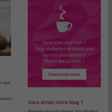
Vous avez un projet ?
Vous souhaitez en savoir plus
sur nos prestations ?
Plutôt thé ou café ?
Contactez-nous
e faut
 simple
Vous aimez notre blog ?
Abonnez-vous et recevez nos derniers