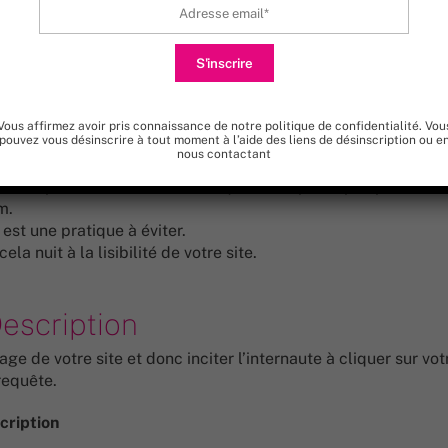
épasser 60 caractères, sinon, le titre sera tronqué et des poin
Vous affirmez avoir pris connaissance de
notre politique de confidentialité
. Vou
pouvez vous désinscrire à tout moment à l’aide des liens de désinscription ou e
nous
contactant
ession pour lesquels vous avez optimisé votre page. Si vous
titre par le nom de votre marque. Ne répétez pas plusieurs f
m.
est une pratique à éviter.
a nuit à la lisibilité de votre site.
escription
e de votre site et donc inciter l’internaute à cliquer sur votr
requête.
cription