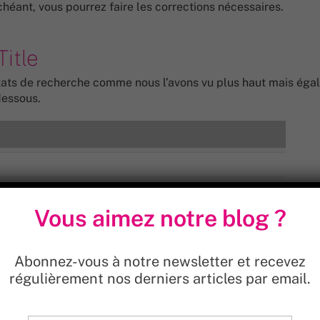
héant, vous pourrez faire les corrections nécessaires.
itle
ultats de recherche comme nous l’avons vu plus haut mais ég
dessous.
le
Vous aimez notre blog ?
 bien votre stratégie de référencement naturel et les mots-c
er.
Abonnez-vous à notre newsletter et recevez
votre page : limitez vous à l’information que vous souhaitez
régulièrement nos derniers articles par email.
 caractères de la balise Title mais sur la longueur cumulée
« m » ou de « w », il sera plus long que s’il contient beaucoup