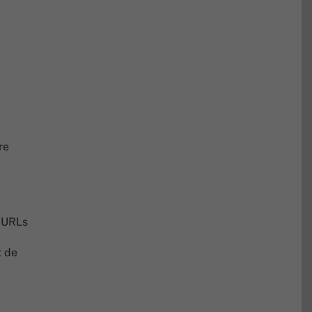
re
s URLs
t de