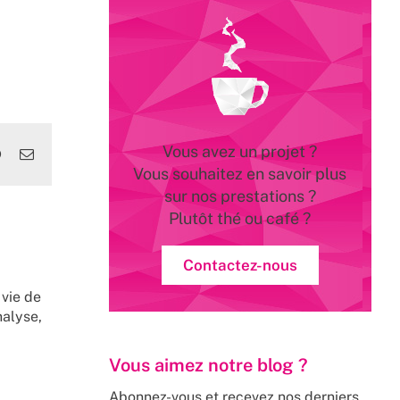
Vous avez un projet ?
edIn
WhatsApp
Email
Vous souhaitez en savoir plus
sur nos prestations ?
Plutôt thé ou café ?
Contactez-nous
 vie de
nalyse,
Vous aimez notre blog ?
Abonnez-vous et recevez nos derniers