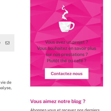
Vous avez un projet ?
edIn
WhatsApp
Email
Vous souhaitez en savoir plus
sur nos prestations ?
Plutôt thé ou café ?
Contactez-nous
 vie de
nalyse,
Vous aimez notre blog ?
Abonnez-vous et recevez nos derniers