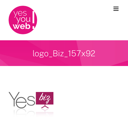
Passer
au
contenu
logo_Biz_157x92