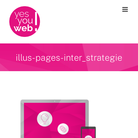
Passer
au
contenu
illus-pages-inter_strategie