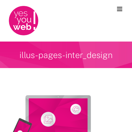
Passer
au
contenu
illus-pages-inter_design