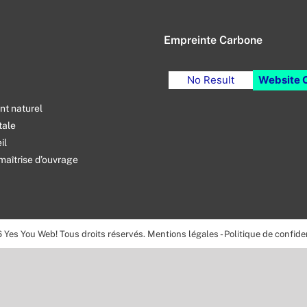
Empreinte Carbone
No Result
Website 
t naturel
tale
il
maîtrise d’ouvrage
6
Yes You Web! Tous droits réservés.
Mentions légales
-
Politique de confiden