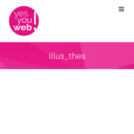
Passer
au
contenu
illus_thes