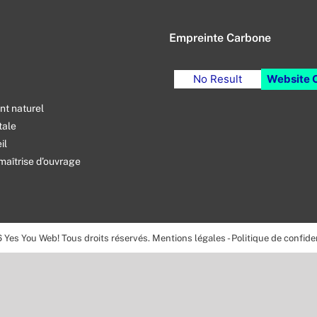
Empreinte Carbone
No Result
Website 
t naturel
tale
il
maîtrise d’ouvrage
6
Yes You Web! Tous droits réservés.
Mentions légales
-
Politique de confiden