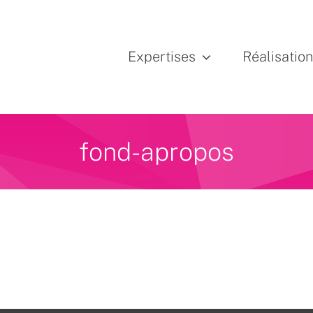
Expertises
Réalisatio
fond-apropos